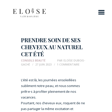
PRENDRE SOIN DE SES
CHEVEUX AU NATUREL
CET ÉTÉ
CONSEILS BEAUTÉ
PAR
ELOÏSE DUBOIS-
GACHÉ
27 JUIN 2023
1
COMMENTAIRE
L’été est là, les journées ensoleillées
subliment notre peau, et nous sommes
prêt·e·s à profiter pleinement de nos
vacances.
Pourtant, nos cheveux eux, risquent de ne
pas partager la même excitation et