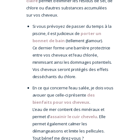
claire
permet d’éliminer les résidus de sel, de
chlore ou d’autres substances accumulées
sur vos cheveux.
Si vous prévoyez de passer du temps à la
piscine, il est judicieux de
porter un
bonnet de bain
(tellement glamour).
Ce dernier forme une barrière protectrice
entre vos cheveux et l’eau chlorée,
minimisant ainsi les dommages potentiels.
Vos cheveux seront protégés des effets
desséchants du chlore.
En ce qui concerne l’eau salée, je dois vous
avouer que celle-ci présente
des
bienfaits pour vos cheveux
.
L’eau de mer contient des minéraux et
permet d’
assainir le cuir chevelu
. Elle
permet également calmer les
démangeaisons et limite les pellicules.
Tout bénef me direz-vous ?