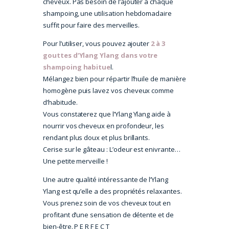
cheveux. Pas besoin de l’ajouter à chaque
shampoing, une utilisation hebdomadaire
suffit pour faire des merveilles.
Pour l’utiliser, vous pouvez ajouter
2 à 3
gouttes d’Ylang Ylang dans votre
shampoing habitue
l.
Mélangez bien pour répartir l’huile de manière
homogène puis lavez vos cheveux comme
d’habitude.
Vous constaterez que l’Ylang Ylang aide à
nourrir vos cheveux en profondeur, les
rendant plus doux et plus brillants.
Cerise sur le gâteau : L’odeur est enivrante…
Une petite merveille !
Une autre qualité intéressante de l’Ylang
Ylang est qu’elle a des propriétés relaxantes.
Vous prenez soin de vos cheveux tout en
profitant d’une sensation de détente et de
bien-être. P E R F E C T